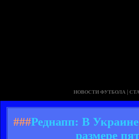
|
НОВОСТИ ФУТБОЛА
СТ
###
Реднапп: В Украине
размере пя