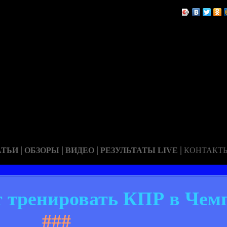
|
|
|
|
АТЬИ
ОБЗОРЫ
ВИДЕО
РЕЗУЛЬТАТЫ LIVE
КОНТАКТ
т тренировать КПР в Че
###