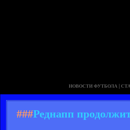
|
НОВОСТИ ФУТБОЛА
СТ
###
Реднапп продолжи