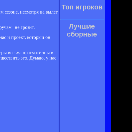
Топ игроков
м сезоне, несмотря на вылет
Лучшие
ручам" не грозит.
сборные
нас и проект, который он
неры весьма прагматичны в
уществить это. Думаю, у нас