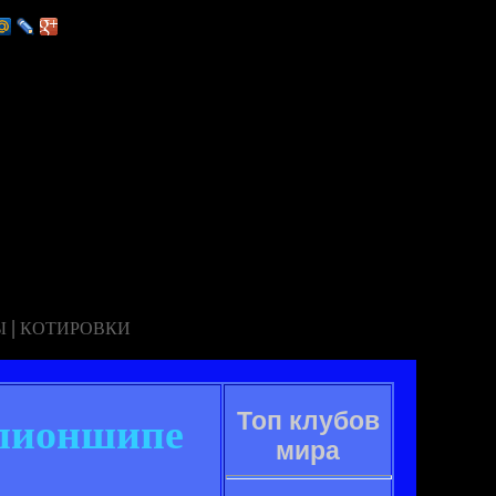
|
Ы
КОТИРОВКИ
Топ клубов
мпионшипе
мира