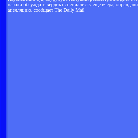
начали обсуждать вердикт специалисту еще вчера, оправдали
апелляцию, сообщает The Daily Mail.