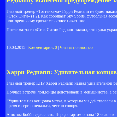
Реднаппу вынесено предупреждение з
Главный тренер «Тоттенхэма» Гарри Реднапп не будет наказа
«Сток Сити» (1:2). Как сообщает Sky Sports, футбольная ас
повторения ему грозит серьезное наказание.
После матча со «Сток Сити» Реднапп заявил, что судья укра
10.03.2015 |
Комментарии: 0
|
Читать полностью
Харри Реднапп: Удивительная концов
Главный тренер КПР Харри Реднапп назвал удивительной реш
Полчаса встречи лондонцы действовали в меньшинстве, а ре
"Удивительная концовка матча, в которым мы действовали в
время и серию пенальти, честно говоря.
А потом Бобби сделал это. Перед стартом сезона 18 человек