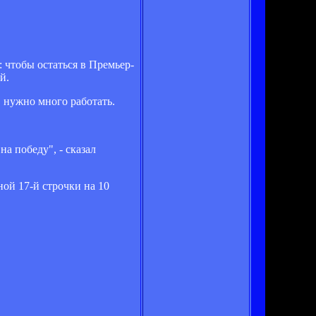
 чтобы остаться в Премьер-
й.
, нужно много работать.
а победу", - сказал
ной 17-й строчки на 10