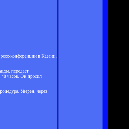
пресс-конференции в Казани,
анды, передаёт
 48 часов. Он просил
роцедура. Уверен, через