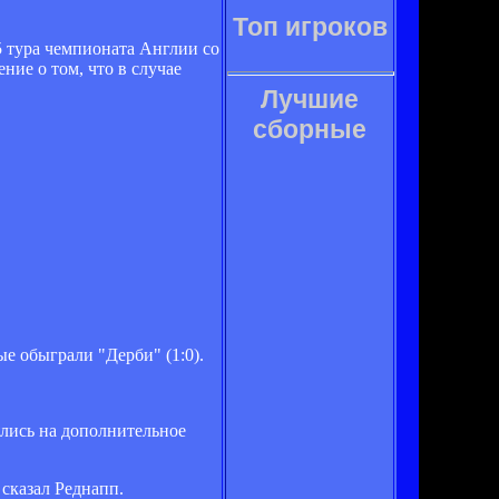
Топ игроков
5 тура чемпионата Англии со
ние о том, что в случае
Лучшие
сборные
е обыграли "Дерби" (1:0).
ялись на дополнительное
 сказал Реднапп.