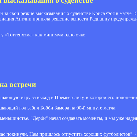
а высказывания о судействе
н за свои резкие высказывания о судействе Криса Фоя в матче 1
социация Англии приняла решение вынести Реднаппу предупрежде
л у «Тоттенхэма» как минимум одно очко.
ка встречи
ающую игру за выход в Премьер-лигу, в которой его подопечны
шающий гол забил Бобби Замора на 90-й минуте матча.
 меньшинстве. "Дерби" начал создавать моменты, и мы уже наде
 нас покинули. Нам пришлось отпустить хороших футболистов", -